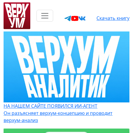
Скачать книгу
НА НАШЕМ САЙТЕ ПОЯВИЛСЯ ИИ-АГЕНТ
Он разъясняет верхум-концепцию и проводит
верхум-анализ