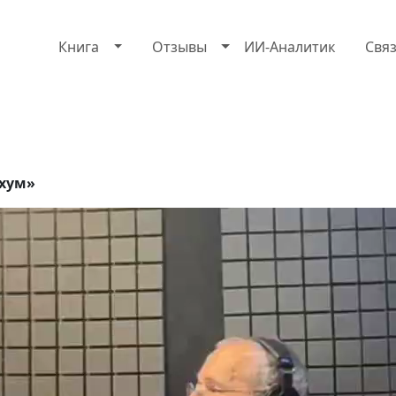
Книга
Отзывы
ИИ-Аналитик
Свя
рхум»