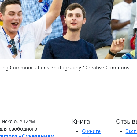
ting Communications Photography / Creative Commons
Книга
Отзыв
а исключением
для свободного
О книге
Эксп
ommons «С указанием