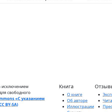
Книга
Отзыв
а исключением
для свободного
О книге
Эксп
ommons «С указанием
Об авторе
Чита
C BY-SA)
Иллюстрации
Прес