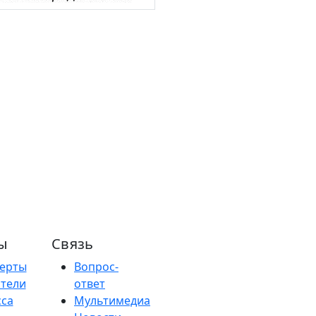
ы
Связь
ерты
Вопрос-
тели
ответ
са
Мультимедиа